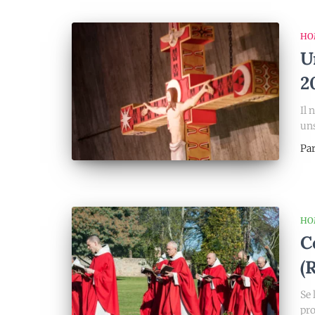
HO
U
2
Il 
uns
Pa
HO
C
(
Se 
pro