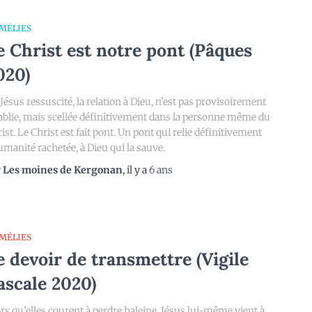
MÉLIES
e Christ est notre pont (Pâques
020)
Jésus ressuscité, la relation à Dieu, n’est pas provisoirement
ablie, mais scellée définitivement dans la personne même du
ist. Le Christ est fait pont. Un pont qui relie définitivement
umanité rachetée, à Dieu qui la sauve.
r
Les moines de Kergonan
, il y a
6 ans
MÉLIES
e devoir de transmettre (Vigile
ascale 2020)
rs qu’elles courent à perdre haleine, Jésus lui-même vient à