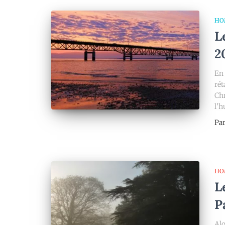
HO
L
2
En 
rét
Chr
l’h
Pa
HO
L
P
Alo