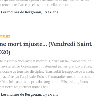
r rencontre. Parce qu’elles ont cru elles voient.
r
Les moines de Kergonan
, il y a
6 ans
MÉLIES
ne mort injuste… (Vendredi Saint
020)
te ressemblance avec la mort du Christ sur la Croix est tout à
t mystérieuse. Condamné injustement par les grands-prêtres,
ndonné de tous ses disciples, Jésus subit le supplice de la croix
 s’achève par l’asphyxie. Puisse l’humanité consentir au salut
 Dieu lui a acquis au prix du sang de son Fils unique, Jésus-
ist notre Seigneur et notre Dieu.
r
Les moines de Kergonan
, il y a
6 ans