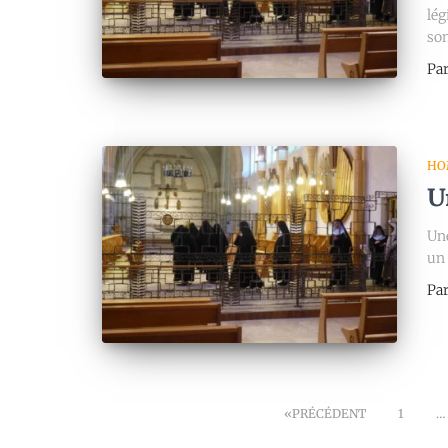
lég
so
Pa
HO
U
Une
un 
Pa
PRÉCÉDENT
1
…