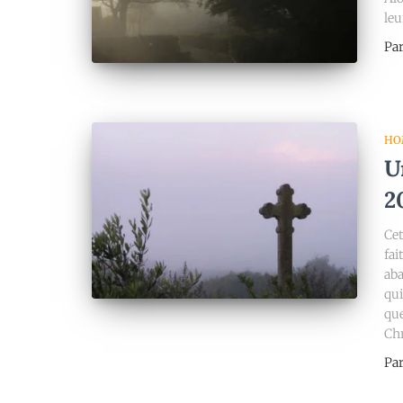
leu
Pa
HO
U
2
Cet
fai
aba
qui
que
Chr
Pa