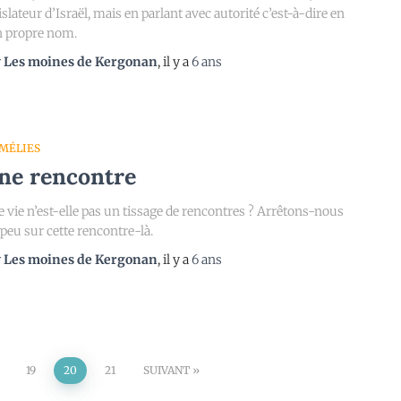
islateur d’Israël, mais en parlant avec autorité c’est-à-dire en
n propre nom.
r
Les moines de Kergonan
, il y a
6 ans
MÉLIES
ne rencontre
 vie n’est-elle pas un tissage de rencontres ? Arrêtons-nous
peu sur cette rencontre-là.
r
Les moines de Kergonan
, il y a
6 ans
19
20
21
SUIVANT