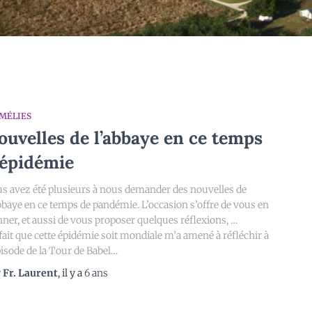
MÉLIES
ouvelles de l’abbaye en ce temps
’épidémie
s avez été plusieurs à nous demander des nouvelles de
bbaye en ce temps de pandémie. L’occasion s’offre de vous en
ner, et aussi de vous proposer quelques réflexions, …
fait que cette épidémie soit mondiale m’a amené à réfléchir à
pisode de la Tour de Babel…
r
Fr. Laurent
, il y a
6 ans