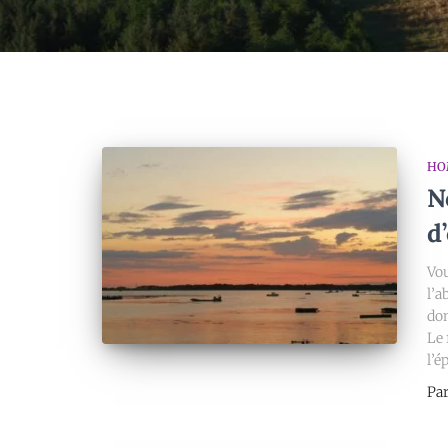
HO
N
d
Vou
l’a
don
Le 
l’é
Pa