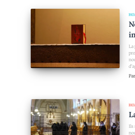
HO
N
i
La 
pro
nou
d’a
Pa
HO
L
Ils
nou