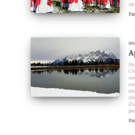
vie
Pa
HO
A
Du 
C’e
nos
ceu
sin
n’e
d’u
par
Pa