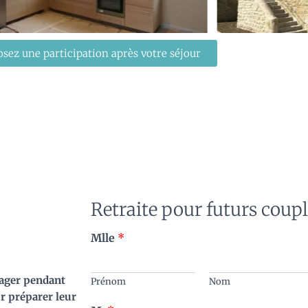
sez une participation après votre séjour
Retraite pour futurs coup
Mlle
*
tager pendant
Prénom
Nom
ur préparer leur