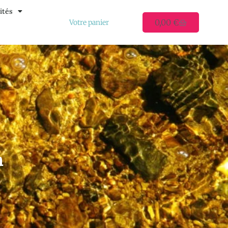
ités
0,00
€
Votre panier
n