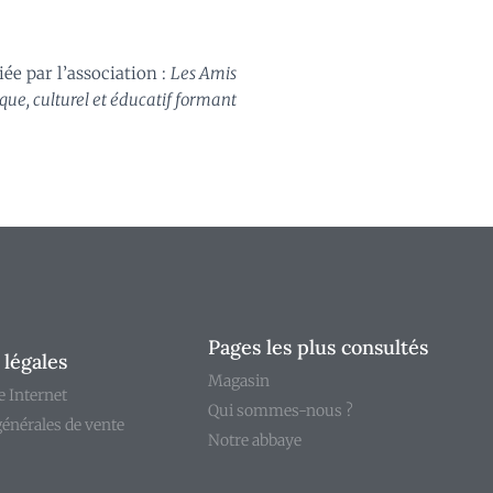
ée par l’association :
Les Amis
ique, culturel et éducatif formant
Pages les plus consultés
légales
Magasin
e Internet
Qui sommes-nous ?
générales de vente
Notre abbaye