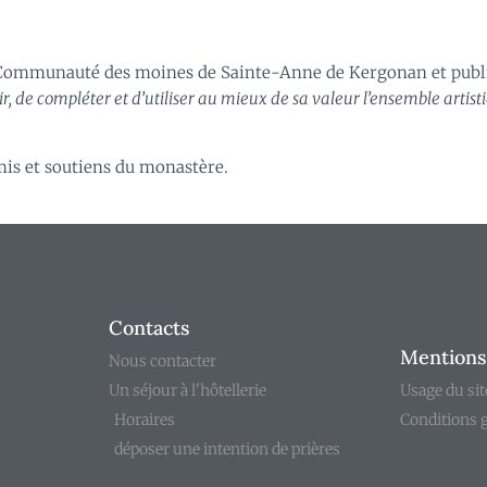
la Communauté des moines de Sainte-Anne de Kergonan et publi
ir, de compléter et d’utiliser au mieux de sa valeur l’ensemble artist
amis et soutiens du monastère.
Contacts
Mentions 
Nous contacter
Un séjour à l'hôtellerie
Usage du sit
Horaires
Conditions 
déposer une intention de prières