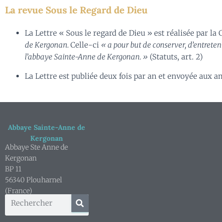
La revue Sous le Regard de Dieu
La Lettre « Sous le regard de Dieu » est réalisée par 
de Kergonan.
Celle-ci
« a pour but de conserver, d’entreten
l’abbaye Sainte-Anne de Kergonan. »
(Statuts, art. 2)
La Lettre est publiée deux fois par an et envoyée aux 
Abbaye Sainte-Anne de
Kergonan
Abbaye Ste Anne de
Kergonan
BP 11
56340 Plouharnel
(France)