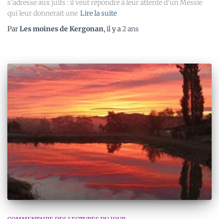
s’adresse aux juifs : il veut répondre à leur attente d’un Messie
qui leur donnerait une
Lire la suite
Par
Les moines de Kergonan
, il y a
2 ans