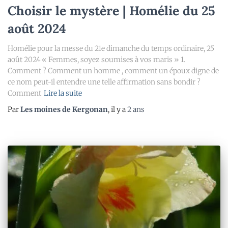
Choisir le mystère | Homélie du 25
août 2024
Homélie pour la messe du 21e dimanche du temps ordinaire, 25
août 2024 « Femmes, soyez soumises à vos maris » 1.
Comment ? Comment un homme , comment un époux digne de
ce nom peut-il entendre une telle affirmation sans bondir ?
Comment
Lire la suite
Par
Les moines de Kergonan
, il y a
2 ans