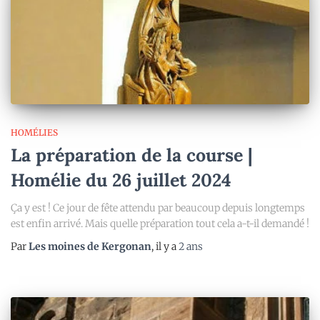
HOMÉLIES
La préparation de la course |
Homélie du 26 juillet 2024
Ça y est ! Ce jour de fête attendu par beaucoup depuis longtemps
est enfin arrivé. Mais quelle préparation tout cela a-t-il demandé !
Par
Les moines de Kergonan
, il y a
2 ans