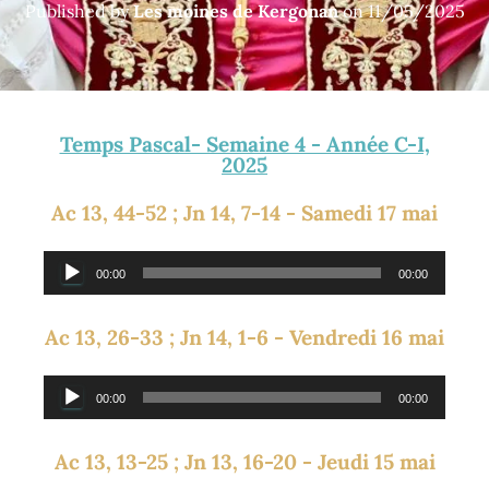
Published by
Les moines de Kergonan
on
11/05/2025
Temps Pascal- Semaine 4 - Année C-I,
2025
Ac 13, 44-52 ; Jn 14, 7-14 - Samedi 17 mai
Lecteur
00:00
00:00
audio
Ac 13, 26-33 ; Jn 14, 1-6 - Vendredi 16 mai
Lecteur
00:00
00:00
audio
Ac 13, 13-25 ; Jn 13, 16-20 - Jeudi 15 mai