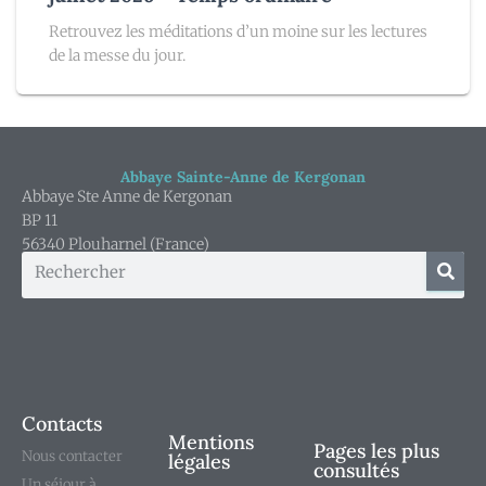
Retrouvez les méditations d’un moine sur les lectures
de la messe du jour.
Abbaye Sainte-Anne de Kergonan
Abbaye Ste Anne de Kergonan
BP 11
56340 Plouharnel (France)
Contacts
Mentions
Pages les plus
Nous contacter
légales
consultés
Un séjour à