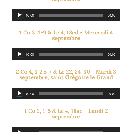
Lecteur
00:00
00:00
audio
1 Co 3, 1-9 & Lc 4, 18cd - Mercredi 4
septembre
Lecteur
00:00
00:00
audio
2 Co 4, 1-2.5-7 & Lc 22, 24-30 - Mardi 3
septembre, saint Grégoire le Grand
Lecteur
00:00
00:00
audio
1 Co 2, 1-5 & Lc 4, 18ac - Lundi 2
septembre
Lecteur