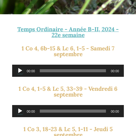
Temps Ordinaire - Année B-II, 2024 -
22e semaine
1 Co 4, 6b-15 & Lc 6, 1-5 - Samedi 7
septembre
Lecteur
00:00
00:00
audio
1 Co 4, 1-5 & Lc 5, 33-39 - Vendredi 6
septembre
Lecteur
00:00
00:00
audio
1 Co 3, 18-23 & Lc 5, 1-11 - Jeudi 5
septembre