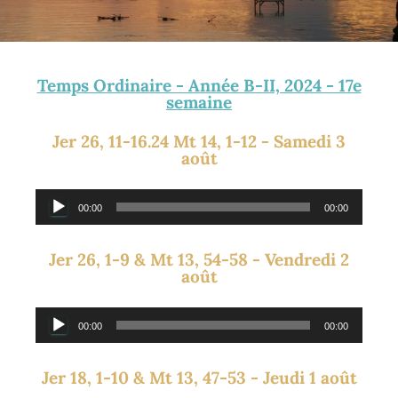
Temps Ordinaire - Année B-II, 2024 - 17e
semaine
Jer 26, 11-16.24 Mt 14, 1-12 - Samedi 3
août
Lecteur
00:00
00:00
audio
Jer 26, 1-9 & Mt 13, 54-58 - Vendredi 2
août
Lecteur
00:00
00:00
audio
Jer 18, 1-10 & Mt 13, 47-53 - Jeudi 1 août