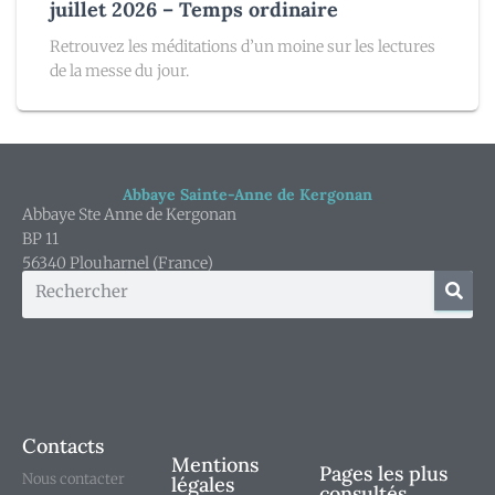
juillet 2026 – Temps ordinaire
Retrouvez les méditations d’un moine sur les lectures
de la messe du jour.
Abbaye Sainte-Anne de Kergonan
Abbaye Ste Anne de Kergonan
BP 11
56340 Plouharnel (France)
Contacts
Mentions
Pages les plus
Nous contacter
légales
consultés