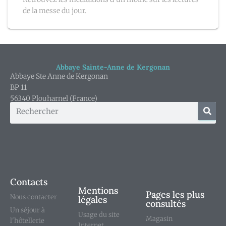
de la messe du jour.
Abbaye Sainte-Anne de Kergonan
Abbaye Ste Anne de Kergonan
BP 11
56340 Plouharnel (France)
Contacts
Mentions
Pages les plus
Nous contacter
légales
consultés
Un séjour à
Usage du site
Magasin
l'hôtellerie
Internet