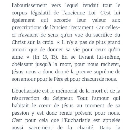
l’aboutissement vers lequel tendait tout le
corpus législatif de l’ancienne Loi.
C
’est lui
également
qui accorde leur valeur aux
prescriptions de l’Ancien Testament.
Car
celles-
ci n’avaient de sens qu’en vue du sacrifice du
Christ sur la croix. « Il n’y a pas de plus grand
amour que de donner sa vie pour ceux qu’on
aime » (
Jn
15, 13).
E
n se livrant lui-même,
obéissant jusqu’à la mort, pour nous racheter,
Jésus nous a
donc
donné la preuve
suprême
de
son amour pour le Père et pour chacun de nou
s.
L’Eucharistie est le mémorial de la mort et de la
résurrection du Seigneur. Tout l’amour qui
habitait le cœur de Jésus au moment de sa
passion
y est
donc rendu présent pour nous.
C’est pour cela que l’Eucharistie est appelée
aussi sacrement de la charité. Dans la