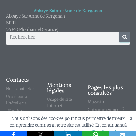
Abbaye Sainte-Anne de Kergonan
Abbaye Ste Anne de Kergonan
BP 11
56340 Plouharnel (France)
Contacts
Mentions
Pages les plus
Nous contacter
légales
consultés
Un séjour à
Usage du site
Magasin
l'hôtellerie
Internet
Qui sommes-nous ?
Horaires
Conditions générales
Notre abbaye
Nous utilisons des cookies pour nous permettre de mieux
X
déposer une
de vente
comprendre comment notre site est utilisé. En continuant à
intention de prières
naviguer, vous acceptez notre politique.
Ok
Consulter