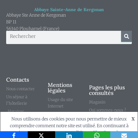
Abbaye Sainte-Anne de Kergonan
Abbaye Ste Anne de Kergonan
BP 11
56340 Plouharnel (France)
Contacts
Mentions
Pages les plus
Nous contacter
légales
consultés
Un séjour à
Usage du site
Magasin
l'hôtellerie
Internet
Qui sommes-nous ?
Horaires
Conditions générales
Notre abbaye
Nous utilisons des cookies pour nous permettre de mieux
X
déposer une
de vente
comprendre comment notre site est utilisé. En continuant à
intention de prières
naviguer, vous acceptez notre politique.
Ok
Consulter