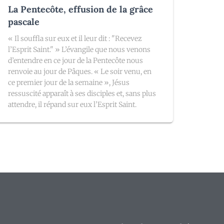
La Pentecôte, effusion de la grâce
pascale
« Il souffla sur eux et il leur dit : "Recevez
l’Esprit Saint." » L’évangile que nous venons
d’entendre en ce jour de la Pentecôte nous
renvoie au jour de Pâques. « Le soir venu, en
ce premier jour de la semaine », Jésus
ressuscité apparaît à ses disciples et, sans plus
attendre, il répand sur eux l’Esprit Saint.