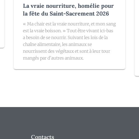
La vraie nourriture, homélie pour
la fête du Saint-Sacrement 2026
« Ma chair est la vraie nourriture, et mon sang
est la vraie boisson. » Tout être vivant ici-bas
a besoin de se nourrir. Suivant les lois de la
chaîne alimentaire, les animaux se
nourrissent des végétaux et sont à leur tour
mangés par d’autres animaux.
Contacts