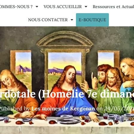
SOMMES-NOUS ?
VOUS ACCUEILLIR
Ressources et Actual
NOUS CONTACTER
E-BOUTIQUE
erdotale (Homélie 7e diman
Published by
Les moines de Kergonan
on
24/05/202