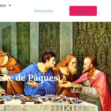
ités
0,00
€
Votre panier
che de Pâques)
0