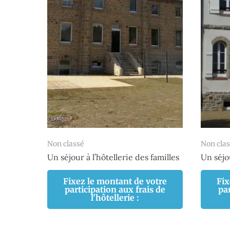
Non classé
Non clas
Un séjour à l’hôtellerie des familles
Un séjou
Fixez le montant de votre
Fix
participation aux frais de
par
l'hôtellerie :