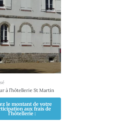
sé
r à l’hôtellerie St Martin
ez le montant de votre
ticipation aux frais de
l'hôtellerie :