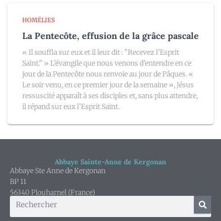
HOMÉLIES
La Pentecôte, effusion de la grâce pascale
« Il souffla sur eux et il leur dit : "Recevez l’Esprit
Saint." » L’évangile que nous venons d’entendre en ce
jour de la Pentecôte nous renvoie au jour de Pâques. «
Le soir venu, en ce premier jour de la semaine », Jésus
ressuscité apparaît à ses disciples et, sans plus attendre,
il répand sur eux l’Esprit Saint.
Abbaye Sainte-Anne de Kergonan
Abbaye Ste Anne de Kergonan
BP 11
56340 Plouharnel (France)