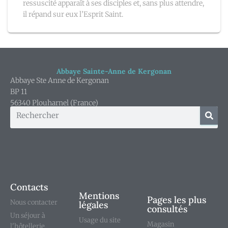
ressuscité apparaît à ses disciples et, sans plus attendre,
il répand sur eux l’Esprit Saint.
Abbaye Sainte-Anne de Kergonan
Abbaye Ste Anne de Kergonan
BP 11
56340 Plouharnel (France)
Contacts
Mentions
Pages les plus
Nous contacter
légales
consultés
Un séjour à
Usage du site
Magasin
l'hôtellerie