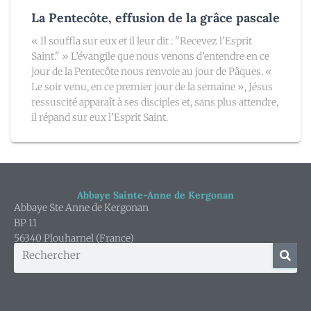
La Pentecôte, effusion de la grâce pascale
« Il souffla sur eux et il leur dit : "Recevez l’Esprit
Saint." » L’évangile que nous venons d’entendre en ce
jour de la Pentecôte nous renvoie au jour de Pâques. «
Le soir venu, en ce premier jour de la semaine », Jésus
ressuscité apparaît à ses disciples et, sans plus attendre,
il répand sur eux l’Esprit Saint.
Abbaye Sainte-Anne de Kergonan
Abbaye Ste Anne de Kergonan
BP 11
56340 Plouharnel (France)