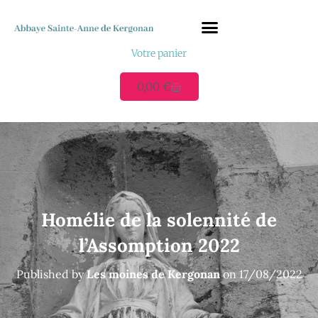
Votre panier
QUI SOMMES-NOUS ?
VOUS ACCUEILLIR
Ressources et Actualités
NOUS CONTACTER
0,00
€
Homélie de la solennité de
l’Assomption 2022
Published by
Les moines de Kergonan
on
17/08/2022