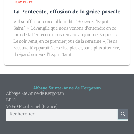
HOMÉLIES
La Pentecôte, effusion de la grâce pascale
« Il souffla sur eux et il leur dit : "Recevez l’Esprit
Saint." » L’évangile que nous venons d’entendre en ce
jour de la Pentecôte nous renvoie au jour de Pâques. «
Le soir venu, en ce premier jour de la semaine », Jésus
ressuscité apparaît à ses disciples et, sans plus attendre,
il répand sur eux l’Esprit Saint.
Abbaye Sainte-Anne de Kergonan
Abbaye Ste Anne de Kergonan
BP 11
56340 Plouharnel (France)