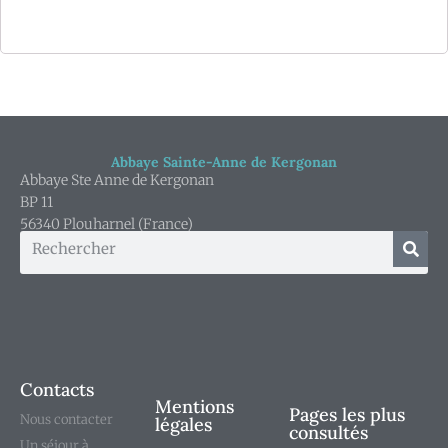
Abbaye Sainte-Anne de Kergonan
Abbaye Ste Anne de Kergonan
BP 11
56340 Plouharnel (France)
Contacts
Mentions
Pages les plus
Nous contacter
légales
consultés
Un séjour à