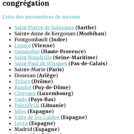
congrégation​
Liste des monastères de moines
Saint-Pierre de Solesmes
(
Sarthe
)
Sainte-Anne de Kergonan (
Morbihan
)
Fontgombault (
Indre
)
Ligugé
(
Vienne
)
Ganagobie
(
Haute-Provence
)
Saint-Wandrille
(
Seine-Maritime
)
Saint-Paul de Wisques
(
Pas-de-Calais
)
Sainte-Marie (
Paris
)
Donezan (
Ariège
)
Triors
(
Drôme
)
Randol
(
Puy-de-Dôme
)
Clervaux
(
Luxembourg
)
Vaals
(
Pays-Bas
)
Palendriai
(
Lituanie
)
Silos
(
Espagne
)
Valle de los Caídos
(
Espagne
)
Leyre
(
Espagne
)
Madrid (
Espagne
)