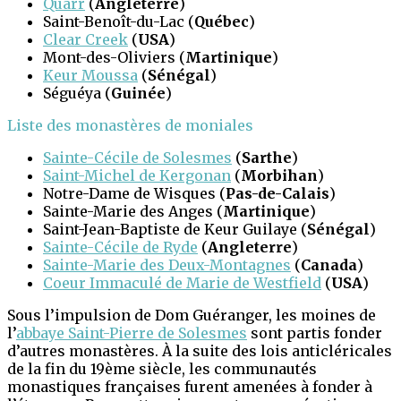
Quarr
(
Angleterre
)
Saint-Benoît-du-Lac (
Québec
)
Clear Creek
(
USA
)
Mont-des-Oliviers (
Martinique
)
Keur Moussa
(
Sénégal
)
Séguéya (
Guinée
)
Liste des monastères de moniales
Sainte-Cécile de Solesmes
(
Sarthe
)
Saint-Michel de Kergonan
(
Morbihan
)
Notre-Dame de Wisques (
Pas-de-Calais
)
Sainte-Marie des Anges (
Martinique
)
Saint-Jean-Baptiste de Keur Guilaye (
Sénégal
)
Sainte-Cécile de Ryde
(
Angleterre
)
Sainte-Marie des Deux-Montagnes
(
Canada
)
Coeur Immaculé de Marie de Westfield
(
USA
)
Sous l’impulsion de Dom Guéranger, les moines de
l’
abbaye Saint-Pierre de Solesmes
sont partis fonder
d’autres monastères. À la suite des lois anticléricales
de la fin du 19ème
siècle, les communautés
monastiques françaises furent amenées à fonder à