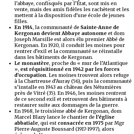
l’abbaye, confisqués par l’État, sont mis en
vente, mais des amis fidèles les rachètent et les
mettent à la disposition d’une école de jeunes
filles.
En 1914
, la communauté de
Sainte-Anne de
Kergonan devient Abbaye autonome
et dom
Joseph Marsille est alors élu premier Abbé de
Kergonan. En 1920, il conduit les moines pour
rentrer d’exil et la communauté se réinstalle
dans les bâtiments de Kergonan.
Le monastère
, proche du « mur de l’Atlantique
»,
est réquisitionné en 1942 par les forces
d’occupation
. Les moines trouvent alors refuge
à la Chartreuse d’Auray (56), puis la communauté
s’installe en 1943 au château des Nétumières
près de Vitré (35). En 1946, les moines rentrent
de ce second exil et retrouvent des bâtiments à
restaurer suite aux dommages de la guerre.
En 1968, le troisième abbé de Kergonan, dom
Marcel Blazy lance le chantier de
l’église
abbatiale
, qui est
consacrée en 1975
par Mgr
Pierre-Auguste Boussard (1917-1997), alors