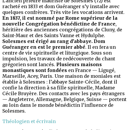
L’ancien prieuré mauriste de Solesmes (72) est
racheté en 1833 et dom Guéranger s’y installe avec
quelques confrères. Très vite les vocations arrivent.
En 1837, il est nommé par Rome supérieur de la
nouvelle Congrégation bénédictine de France
,
héritière des anciennes congrégations de Cluny, de
Saint-Maur et des Saints Vanne et Hydulphe.
Solesmes est érigé au rang d’abbaye. Dom
Guéranger en est le premier abbé
. Il en fera un
centre de vie spirituelle et liturgique. Sous son
impulsion, les travaux de redécouverte du chant
grégorien sont lancés.
Plusieurs maisons
monastiques sont fondées
en France — Ligugé,
Marseille, Acey, Paris. Une maison de moniales est
établie à Solesmes : l’abbaye Sainte-Cécile, dont il
confie la direction à sa fille spirituelle, Madame
Cécile Bruyère. Des contacts avec les pays étrangers
— Angleterre, Allemagne, Belgique, Suisse — portent
au loin dans le monde bénédictin l’influence de
Solesmes.
Théologien et écrivain