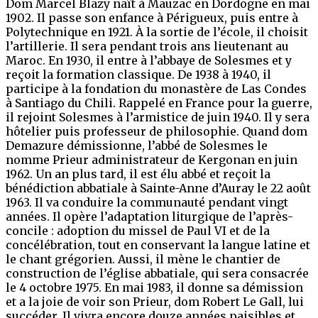
Dom Marcel Blazy naît à Mauzac en Dordogne en mai
1902. Il passe son enfance à Périgueux, puis entre à
Polytechnique en 1921. À la sortie de l’école, il choisit
l’artillerie. Il sera pendant trois ans lieutenant au
Maroc.
En 1930, il entre à l’abbaye de Solesmes et y
reçoit la formation classique.
De 1938 à 1940, il
participe à la fondation du monastère de Las Condes
à Santiago du Chili.
Rappelé en France pour la guerre,
il rejoint Solesmes à l’armistice de juin 1940. Il y sera
hôtelier puis professeur de philosophie.
Quand dom
Demazure démissionne, l’abbé de Solesmes le
nomme Prieur administrateur de Kergonan en juin
1962. Un an plus tard, il est élu abbé et reçoit la
bénédiction abbatiale à Sainte-Anne d’Auray le 22 août
1963. Il va conduire la communauté pendant vingt
années. Il opère l’adaptation liturgique de l’après-
concile : adoption du missel de Paul VI et de la
concélébration, tout en conservant la langue latine et
le chant grégorien. Aussi, il mène le chantier de
construction de l’église abbatiale, qui sera consacrée
le 4 octobre 1975.
En mai 1983, il donne sa démission
et a la joie de voir son Prieur, dom Robert Le Gall, lui
succéder. Il vivra encore douze années paisibles et